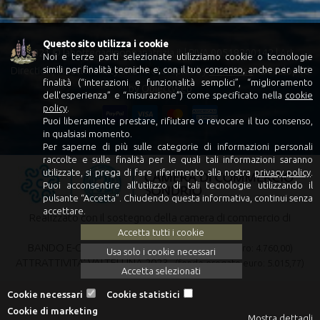
Questo sito utilizza i cookie
2021 © labottegadinonnapatrizia.it | PIVA 00518200142 | Art
Noi e terze parti selezionate utilizziamo cookie o tecnologie
simili per finalità tecniche e, con il tuo consenso, anche per altre
Direction, Visual Identity and Photoraphic by
Condivisa
- Developed
finalità (“interazioni e funzionalità semplici”, “miglioramento
by
ObjectWeb
dell'esperienza” e “misurazione”) come specificato nella
cookie
policy
.
Puoi liberamente prestare, rifiutare o revocare il tuo consenso,
in qualsiasi momento.
Per saperne di più sulle categorie di informazioni personali
raccolte e sulle finalità per le quali tali informazioni saranno
utilizzate, si prega di fare riferimento alla nostra
privacy policy
.
Puoi acconsentire all’utilizzo di tali tecnologie utilizzando il
pulsante “Accetta”. Chiudendo questa informativa, continui senza
accettare.
Realizzato con il sostegno della camera di commercio di
Sondrio:
Accetta tutti i cookie
BANDO E-COMMERCE 2021 -
(fondo erogato euro: 4.760,00)
Usa solo i cookie necessari
ATTRATTIVITA' VALTELLINA 2023 -
(fondo erogato euro: 5.015,77)
Accetta selezionati
Cookie necessari
Cookie statistici
Cookie di marketing
Mostra dettagli