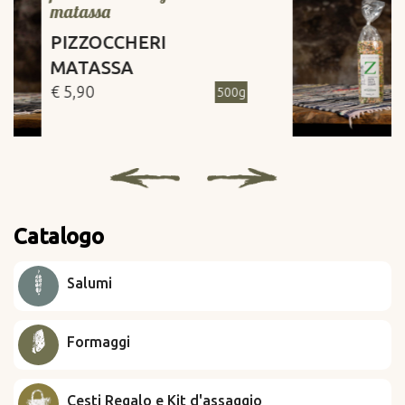
fumante
ZUPPA ORZO E
LEGUMI
€ 4,30
500g
Catalogo
Salumi
Formaggi
Cesti Regalo e Kit d'assaggio