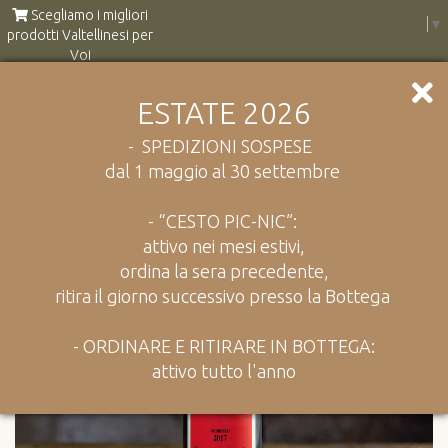
Scegliamo i migliori
Select Language
▼
prodotti Valtellinesi per
Voi
ESTATE 2026
Catalogo
Vino
Rosso di Valtellina DOC -ar.pe.pe.-
- SPEDIZIONI SOSPESE
dal 1 maggio al 30 settembre
- “CESTO PIC-NIC”:
attivo nei mesi estivi,
ordina la sera precedente,
ritira il giorno successivo presso la Bottega
- ORDINARE E RITIRARE IN BOTTEGA:
attivo tutto l'anno