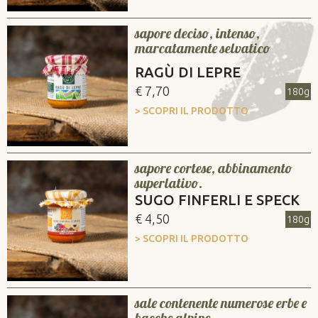
sapore deciso, intenso,
marcatamente selvatico
RAGÙ DI LEPRE
€ 7,70
180g
> SCOPRI IL PRODOTTO
sapore cortese, abbinamento
superlativo.
SUGO FINFERLI E SPECK
€ 4,50
180g
> SCOPRI IL PRODOTTO
sale contenente numerose erbe e
bacche alpine