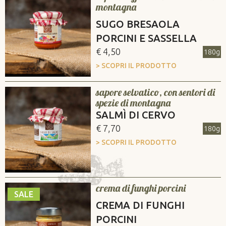
montagna
SUGO BRESAOLA
PORCINI E SASSELLA
€ 4,50
180g
> SCOPRI IL PRODOTTO
sapore selvatico, con sentori di
spezie di montagna
SALMÌ DI CERVO
€ 7,70
180g
> SCOPRI IL PRODOTTO
crema di funghi porcini
SALE
CREMA DI FUNGHI
PORCINI