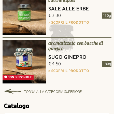
SALE ALLE ERBE
€ 3,30
130g
> SCOPRI IL PRODOTTO
aromatizzato con bacche di
ginepro
SUGO GINEPRO
€ 4,50
180g
> SCOPRI IL PRODOTTO
NON DISPONIBILE
TORNA ALLA CATEGORIA SUPERIORE
Catalogo