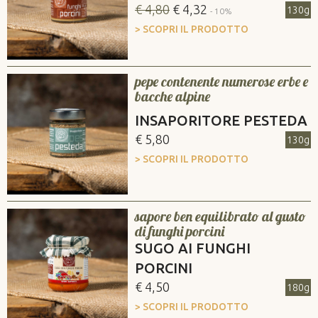
€ 4,80
€ 4,32
130g
- 10%
> SCOPRI IL PRODOTTO
pepe contenente numerose erbe e
bacche alpine
INSAPORITORE PESTEDA
€ 5,80
130g
> SCOPRI IL PRODOTTO
sapore ben equilibrato al gusto
di funghi porcini
SUGO AI FUNGHI
PORCINI
€ 4,50
180g
> SCOPRI IL PRODOTTO