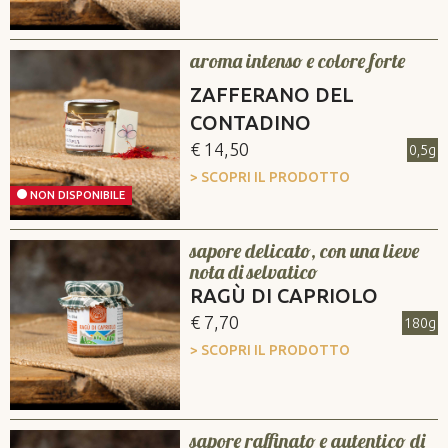
aroma intenso e colore forte
ZAFFERANO DEL
CONTADINO
€ 14,50
0,5g
> SCOPRI IL PRODOTTO
NON DISPONIBILE
sapore delicato, con una lieve
nota di selvatico
RAGÙ DI CAPRIOLO
€ 7,70
180g
> SCOPRI IL PRODOTTO
sapore raffinato e autentico di