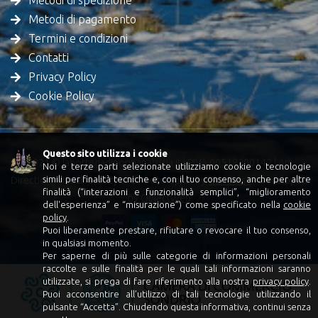
Metodi di spedizione
Metodi di pagamento
Termini e condizioni
Contatti
Privacy Policy
Cookie Policy
Questo sito utilizza i cookie
2021 © labottegadinonnapatrizia.it | PIVA 00518200142 | Art
Noi e terze parti selezionate utilizziamo cookie o tecnologie
simili per finalità tecniche e, con il tuo consenso, anche per altre
Direction, Visual Identity and Photoraphic by
Condivisa
- Developed
finalità (“interazioni e funzionalità semplici”, “miglioramento
by
ObjectWeb
dell'esperienza” e “misurazione”) come specificato nella
cookie
policy
.
Puoi liberamente prestare, rifiutare o revocare il tuo consenso,
in qualsiasi momento.
Per saperne di più sulle categorie di informazioni personali
raccolte e sulle finalità per le quali tali informazioni saranno
utilizzate, si prega di fare riferimento alla nostra
privacy policy
.
Puoi acconsentire all’utilizzo di tali tecnologie utilizzando il
pulsante “Accetta”. Chiudendo questa informativa, continui senza