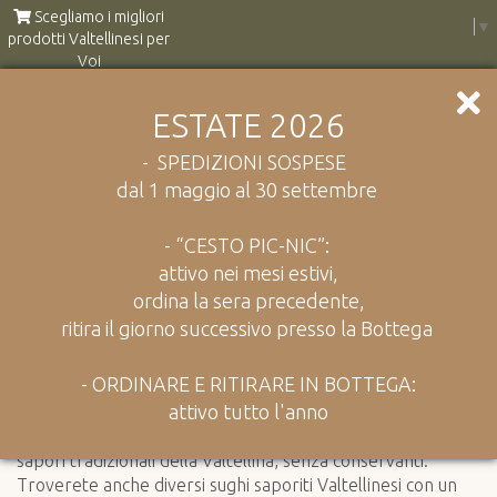
Scegliamo i migliori
Select Language
▼
prodotti Valtellinesi per
Voi
ESTATE 2026
Catalogo
Sughi e condimenti
- SPEDIZIONI SOSPESE
dal 1 maggio al 30 settembre
Ingredienti naturali tipici della
montagna
- “CESTO PIC-NIC”:
attivo nei mesi estivi,
Ragù di selvaggina, sughi saporiti,
ordina la sera precedente,
insaporitori
ritira il giorno successivo presso la Bottega
- ORDINARE E RITIRARE IN BOTTEGA:
attivo tutto l'anno
Abbiamo selezionato con cura per voi i migliori ragù con
sapori tradizionali della Valtellina, senza conservanti.
Troverete anche diversi sughi saporiti Valtellinesi con un