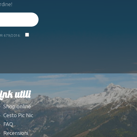
rdine!
DPR 679/2016:
ink utili
Shop online
Cesto Pic Nic
FAQ
Recensioni