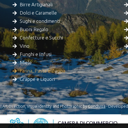
Birre Artigianali
Dolci e Caramelle
Sughi e condimenti
Buoni Regalo
Confetture e Succhi
Vino
Funghi e Infusi
Miele
Farina, Pasta e Zuppa
Grappe e Liquori
 Art Direction, Visual Identity and Photoraphic by
Condivisa
- Developed