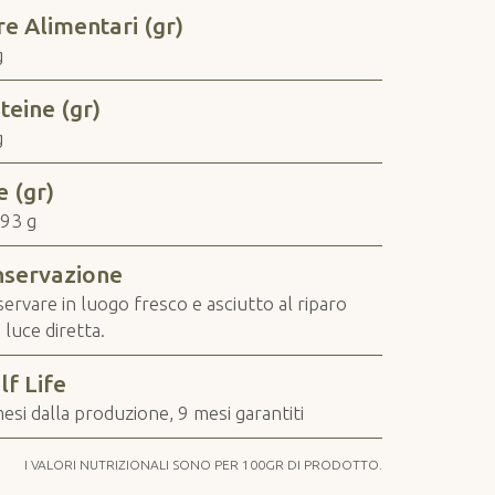
re Alimentari (gr)
g
teine (gr)
g
e (gr)
93 g
servazione
ervare in luogo fresco e asciutto al riparo
 luce diretta.
lf Life
esi dalla produzione, 9 mesi garantiti
I VALORI NUTRIZIONALI SONO PER 100GR DI PRODOTTO.