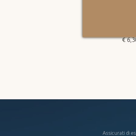
GICA per
pizzocheri della valtellina
Bisco
inuti
BIOLOGICI
BIS
LENTA
PIZZOCCHERI IGP
MIR
OLOGICA
BIOLOGICI
€ 6,3
500g
€ 4,70
500g
Assicurati di e