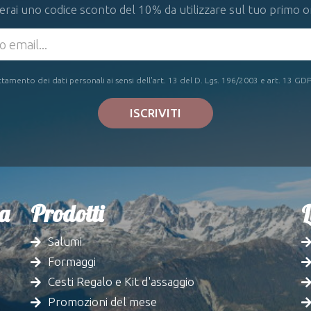
erai uno codice sconto del 10% da utilizzare sul tuo primo o
tamento dei dati personali ai sensi dell'art. 13 del D. Lgs. 196/2003 e art. 13 G
ISCRIVITI
ia
Prodotti
L
Salumi
Formaggi
Cesti Regalo e Kit d'assaggio
Promozioni del mese