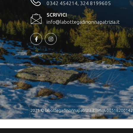
0342 454214, 324 8199605
SCRIVICI
info@labottegadinonnapatrizia.it
2021 © labottegadinonnapatrizia.it | PIVA 00518200142 |