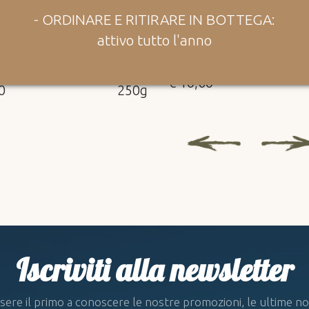
tti rustici della tradizione
Vecchio, saporito, da ab
- ORDINARE E RITIRARE IN BOTTEGA:
ad un buon vino valtelli
attivo tutto l'anno
COTTI SARACENO E
CASERA DOP VECC
TILLO
€ 10,60
0
250g
Iscriviti alla newsletter
ssere il primo a conoscere le nostre promozioni, le ultime nov