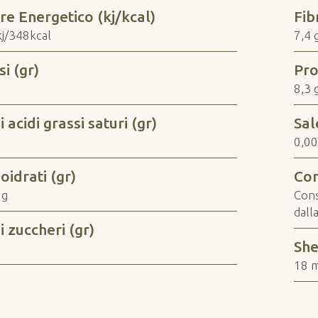
re Energetico (kj/kcal)
Fib
j/348kcal
7,4 
i (gr)
Pro
8,3 
i acidi grassi saturi (gr)
Sal
g
0,00
oidrati (gr)
Con
 g
Cons
dalla
i zuccheri (gr)
She
g
18 m