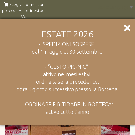
Scegliamo i migliori
Select Language
▼
prodotti Valtellinesi per
Voi
ESTATE 2026
Catalogo
Dolci e Caramelle
Torta di Noci
- SPEDIZIONI SOSPESE
dal 1 maggio al 30 settembre
- “CESTO PIC-NIC”:
attivo nei mesi estivi,
ordina la sera precedente,
ritira il giorno successivo presso la Bottega
- ORDINARE E RITIRARE IN BOTTEGA:
attivo tutto l'anno