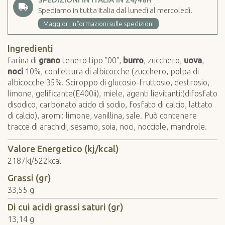
Spediamo in tutta Italia dal lunedì al mercoledì.
Maggiori informazioni sulle spedizioni
Ingredienti
farina di
grano
tenero tipo "00",
burro
, zucchero,
uova
,
noci
10%, confettura di albicocche (zucchero, polpa di
albicocche 35%. Sciroppo di glucosio-fruttosio, destrosio,
limone, gelificante(E400ii), miele, agenti lievitanti:(difosfato
disodico, carbonato acido di sodio, fosfato di calcio, lattato
di calcio), aromi: limone, vanillina, sale. Può contenere
tracce di arachidi, sesamo, soia, noci, nocciole, mandrole.
Valore Energetico (kj/kcal)
2187kj/522kcal
Grassi (gr)
33,55 g
Di cui acidi grassi saturi (gr)
13,14 g