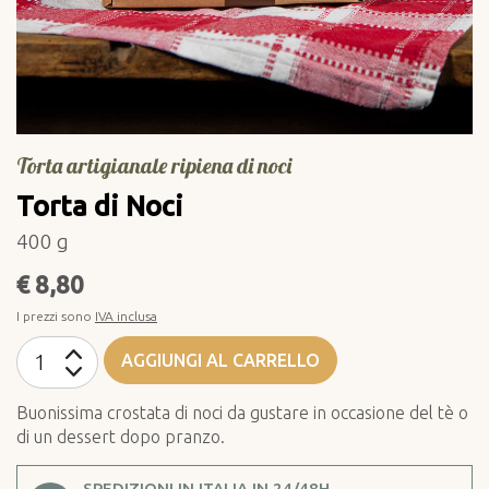
Torta artigianale ripiena di noci
Torta di Noci
400 g
€ 8,80
I prezzi sono
IVA inclusa
AGGIUNGI AL CARRELLO
Buonissima crostata di noci da gustare in occasione del tè o
di un dessert dopo pranzo.
SPEDIZIONI IN ITALIA IN 24/48H