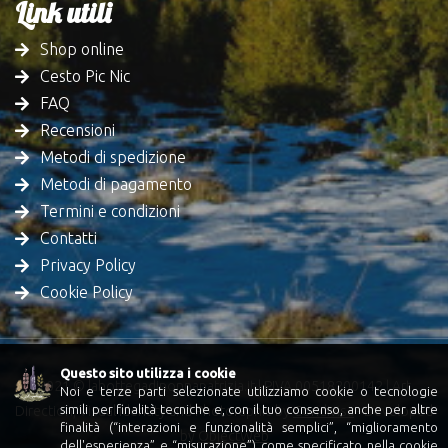
Link utili
Shop online
Cesto Pic Nic
FAQ
Recensioni
Metodi di spedizione
Metodi di pagamento
Termini e condizioni
Contatti
Privacy Policy
Cookie Policy
Questo sito utilizza i cookie
2021 © labottegadinonnapatrizia.it | PIVA 00518200142 | Art
Noi e terze parti selezionate utilizziamo cookie o tecnologie
simili per finalità tecniche e, con il tuo consenso, anche per altre
Direction, Visual Identity and Photoraphic by
Condivisa
- Developed
finalità (“interazioni e funzionalità semplici”, “miglioramento
by
ObjectWeb
dell'esperienza” e “misurazione”) come specificato nella
cookie