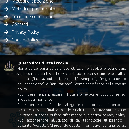
Metodi di spedizione
Metodi di pagamento
Termini e condizioni
Contatti
Privacy Policy
Cookie Policy
Questo sito utilizza i cookie
2021 © labottegadinonnapatrizia.it | PIVA 00518200142 | Art
Noi e terze parti selezionate utilizziamo cookie o tecnologie
simili per finalità tecniche e, con il tuo consenso, anche per altre
Direction, Visual Identity and Photoraphic by
Condivisa
- Developed
finalità (“interazioni e funzionalità semplici”, “miglioramento
by
ObjectWeb
dell'esperienza” e “misurazione”) come specificato nella
cookie
policy
.
Puoi liberamente prestare, rifiutare o revocare il tuo consenso,
in qualsiasi momento.
Per saperne di più sulle categorie di informazioni personali
raccolte e sulle finalità per le quali tali informazioni saranno
utilizzate, si prega di fare riferimento alla nostra
privacy policy
.
Puoi acconsentire all’utilizzo di tali tecnologie utilizzando il
pulsante “Accetta”. Chiudendo questa informativa, continui senza