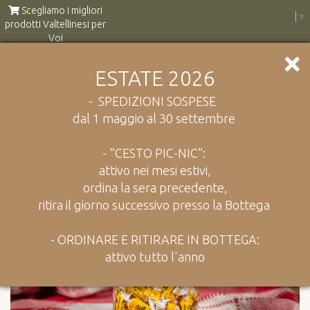
Scegliamo i migliori
Select Language
▼
prodotti Valtellinesi per
Voi
ESTATE 2026
Catalogo
Dolci e Caramelle
Caramelle Miele
- SPEDIZIONI SOSPESE
dal 1 maggio al 30 settembre
- “CESTO PIC-NIC”:
attivo nei mesi estivi,
ordina la sera precedente,
ritira il giorno successivo presso la Bottega
- ORDINARE E RITIRARE IN BOTTEGA:
attivo tutto l'anno